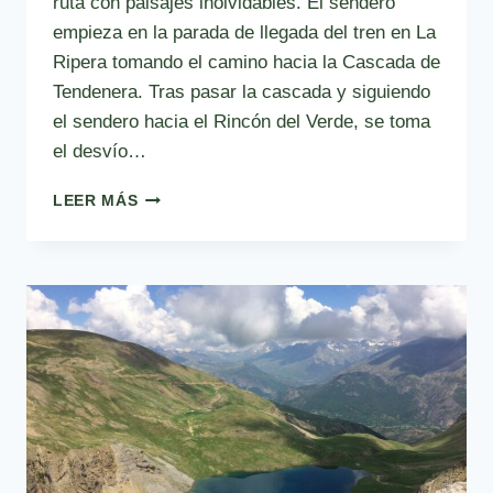
ruta con paisajes inolvidables. El sendero
empieza en la parada de llegada del tren en La
Ripera tomando el camino hacia la Cascada de
Tendenera. Tras pasar la cascada y siguiendo
el sendero hacia el Rincón del Verde, se toma
el desvío…
RUTA
LEER MÁS
4:
RUTA
A
LA
CABAÑA
DE
TENDENERA