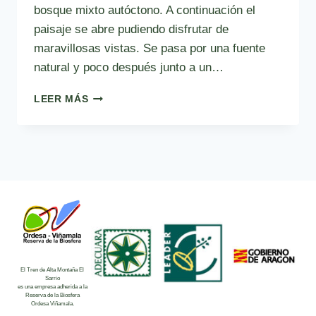
bosque mixto autóctono. A continuación el
paisaje se abre pudiendo disfrutar de
maravillosas vistas. Se pasa por una fuente
natural y poco después junto a un…
RUTA
LEER MÁS
1:
RUTA
A
PANTICOSA
El Tren de Alta Montaña El
Sarrio
es una empresa adherida a la
Reserva de la Biosfera
Ordesa Viñamala.