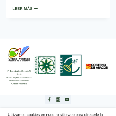
RUTA
LEER MÁS
DEL
IBÓN
DE
LAS
PAULES
A
SANDINIES
El Tren de Alta Montaña El
Sarrio
es una empresa adherida a la
Reserva de la Biosfera
Ordesa Viñamala.
Utilizamos cookies en nuestro sitio web para ofrecerle la